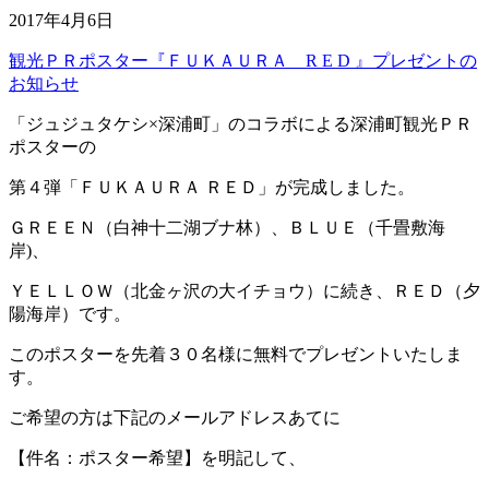
2017年4月6日
観光ＰＲポスター『ＦＵＫＡＵＲＡ R E D 』プレゼントの
お知らせ
「ジュジュタケシ×深浦町」のコラボによる深浦町観光ＰＲ
ポスターの
第４弾「ＦＵＫＡＵＲＡ ＲＥＤ」が完成しました。
ＧＲＥＥＮ（白神十二湖ブナ林）、ＢＬＵＥ（千畳敷海
岸)、
ＹＥＬＬＯＷ（北金ヶ沢の大イチョウ）に続き、ＲＥＤ（夕
陽海岸）です。
このポスターを先着３０名様に無料でプレゼントいたしま
す。
ご希望の方は下記のメールアドレスあてに
【件名：ポスター希望】を明記して、