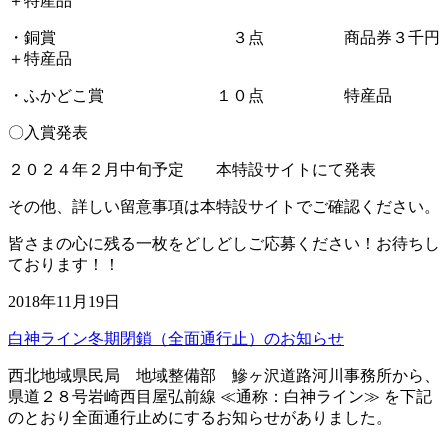
＋特産品
・銅賞 ３点 商品券３千円
＋特産品
・ふかどこ賞 １０点 特産品
〇入賞発表
２０２４年２月中旬予定 本特設サイトにて発表
その他、詳しい留意事項は本特設サイトでご確認ください。
皆さまの心に残る一枚をどしどしご応募ください！お待ちし
ております！！
2018年11月19日
白神ライン冬期閉鎖（全面通行止）のお知らせ
西北地域県民局 地域整備部 鰺ヶ沢道路河川事務所から、
県道２８号岩崎西目屋弘前線 ≪通称：白神ライン≫ を下記
のとおり全面通行止めにするお知らせがありました。