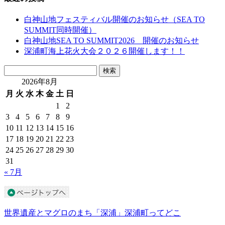
白神山地フェスティバル開催のお知らせ（SEA TO
SUMMIT同時開催）
白神山地SEA TO SUMMIT2026 開催のお知らせ
深浦町海上花火大会２０２６開催します！！
検
検索
索:
2026年8月
月
火
水
木
金
土
日
1
2
3
4
5
6
7
8
9
10
11
12
13
14
15
16
17
18
19
20
21
22
23
24
25
26
27
28
29
30
31
« 7月
世界遺産とマグロのまち「深浦」深浦町ってどこ