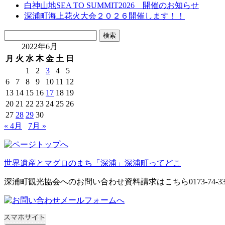
白神山地SEA TO SUMMIT2026 開催のお知らせ
深浦町海上花火大会２０２６開催します！！
検
検索
索:
2022年6月
月
火
水
木
金
土
日
1
2
3
4
5
6
7
8
9
10
11
12
13
14
15
16
17
18
19
20
21
22
23
24
25
26
27
28
29
30
« 4月
7月 »
世界遺産とマグロのまち「深浦」深浦町ってどこ
深浦町観光協会へのお問い合わせ資料請求はこちら0173-74-33