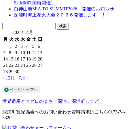
SUMMIT同時開催）
白神山地SEA TO SUMMIT2026 開催のお知らせ
深浦町海上花火大会２０２６開催します！！
検
検索
索:
2025年4月
月
火
水
木
金
土
日
1
2
3
4
5
6
7
8
9
10
11
12
13
14
15
16
17
18
19
20
21
22
23
24
25
26
27
28
29
30
« 12月
7月 »
世界遺産とマグロのまち「深浦」深浦町ってどこ
深浦町観光協会へのお問い合わせ資料請求はこちら0173-74-
3320