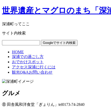
世界遺産とマグロのまち「深
深浦町ってここ
サイト内検索
HOME
深浦での過ごし方
おでかけスポット
アクセス深浦に行くには
観光Q&Aお問い合わせ
グルメ
⑧ 田舎風和洋食堂「ぎょりん」
tel
0173-74-2840