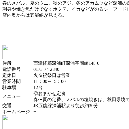
春のメバル、夏のウニ、秋のアジ、冬のアカムツなど深浦の
刺身や焼き魚だけでなくホタテ、イカなどがのるシーフード
店内奥からは五能線が見える。
住所
西津軽郡深浦町深浦字岡崎148-6
電話番号
0173-74-2840
定休日
火※祝祭日は営業
営業時間
11：00～15：00
駐車場
12台
◎おまかせ定食
メニュー
春〜夏の定番、メバルの塩焼きは、秋田県境
交通
JR五能線深浦駅より徒歩約30分
ホームページ
−