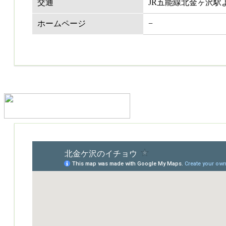
交通
JR五能線北金ヶ沢駅
ホームページ
−